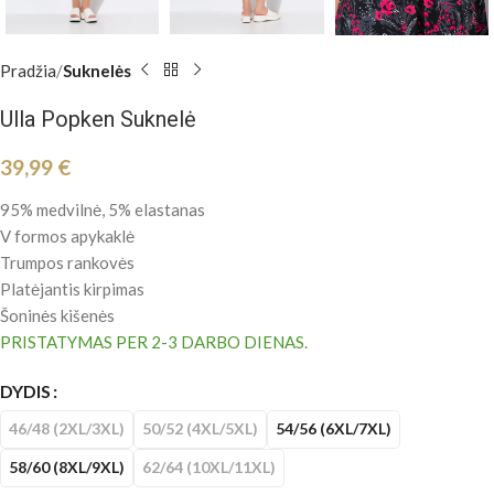
Pradžia
Suknelės
Ulla Popken Suknelė
39,99
€
95% medvilnė, 5% elastanas
V formos apykaklė
Trumpos rankovės
Platėjantis kirpimas
Šoninės kišenės
PRISTATYMAS PER 2-3 DARBO DIENAS.
DYDIS
46/48 (2XL/3XL)
50/52 (4XL/5XL)
54/56 (6XL/7XL)
58/60 (8XL/9XL)
62/64 (10XL/11XL)