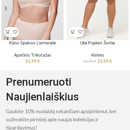
Kūno Spalvos Liemenėlė
Ulla Popken Šortai
Apatinis Trikotažas
Kelnės
31,99
€
23,99
€
39,99
€
Prenumeruoti
Naujienlaiškius
Gaukite 10% nuolaidą sekančiam apsipirkimui, bei
sužinokite pirmieji apie naujas kolekcijas ir
išpardavimus!