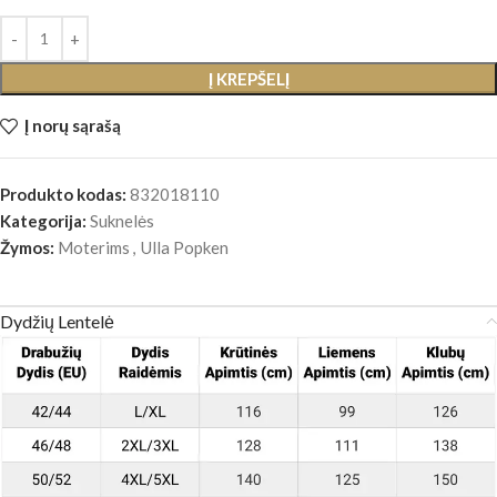
Į KREPŠELĮ
Į norų sąrašą
Produkto kodas:
832018110
Kategorija:
Suknelės
Žymos:
Moterims
,
Ulla Popken
Dydžių Lentelė