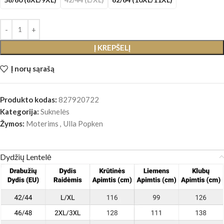
Į KREPŠELĮ
Į norų sąrašą
Produkto kodas:
827920722
Kategorija:
Suknelės
Žymos:
Moterims
,
Ulla Popken
Dydžių Lentelė