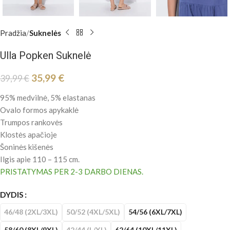
Pradžia
Suknelės
Ulla Popken Suknelė
35,99
€
39,99
€
95% medvilnė, 5% elastanas
Ovalo formos apykaklė
Trumpos rankovės
Klostės apačioje
Šoninės kišenės
Ilgis apie 110 – 115 cm.
PRISTATYMAS PER 2-3 DARBO DIENAS.
DYDIS
46/48 (2XL/3XL)
50/52 (4XL/5XL)
54/56 (6XL/7XL)
58/60 (8XL/9XL)
42/44 (L/XL)
62/64 (10XL/11XL)