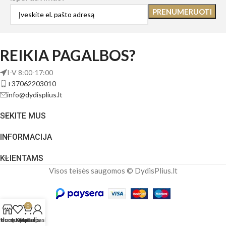
REIKIA PAGALBOS?
I-V 8:00-17:00
+37062203010
info@dydisplius.lt
SEKITE MUS
INFORMACIJA
KLIENTAMS
Visos teisės saugomos © DydisPlius.lt
0
rduotuvė
Norų sąrašas
Krepšelis
Mano paskyra