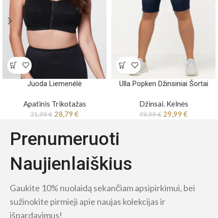
Juoda Liemenėlė
Ulla Popken Džinsiniai Šortai
Apatinis Trikotažas
Džinsai
,
Kelnės
28,79
€
29,99
€
31,99
€
49,99
€
Prenumeruoti
Naujienlaiškius
Gaukite 10% nuolaidą sekančiam apsipirkimui, bei
sužinokite pirmieji apie naujas kolekcijas ir
išpardavimus!