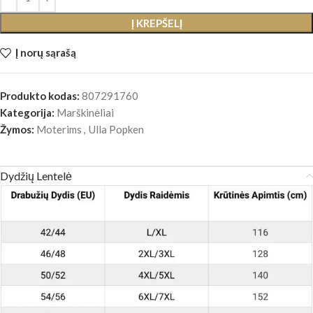
Į KREPŠELĮ
Į norų sąrašą
Produkto kodas:
807291760
Kategorija:
Marškinėliai
Žymos:
Moterims
,
Ulla Popken
Dydžių Lentelė