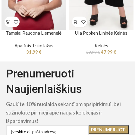
Tamsiai Raudona Liemenėlė
Ulla Popken Lininės Kelnės
Apatinis Trikotažas
Kelnės
31,99
€
47,99
€
59,99
€
Prenumeruoti
Naujienlaiškius
Gaukite 10% nuolaidą sekančiam apsipirkimui, bei
sužinokite pirmieji apie naujas kolekcijas ir
išpardavimus!