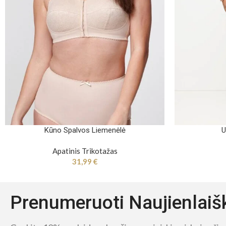
Kūno Spalvos Liemenėlė
U
Apatinis Trikotažas
31,99
€
Prenumeruoti Naujienlaiš