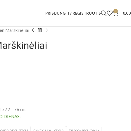
0
PRISIJUNGTI / REGISTRUOTIS
0,0
en Marškinėliai
arškinėliai
ie 72 – 76 cm.
O DIENAS.
0/52 (4XL/5XL)
54/56 (6XL/7XL)
58/60 (8XL/9XL)