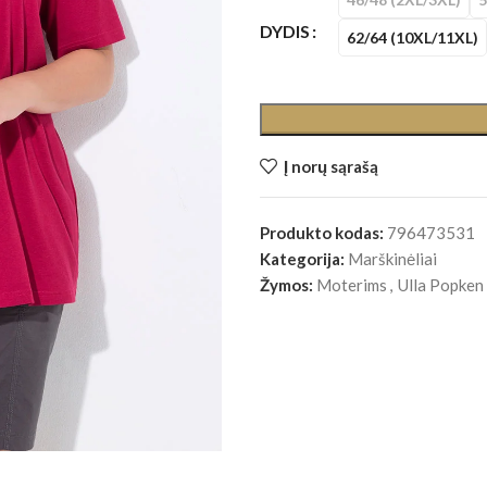
DYDIS
62/64 (10XL/11XL)
Į norų sąrašą
Produkto kodas:
796473531
Kategorija:
Marškinėliai
Žymos:
Moterims
,
Ulla Popken