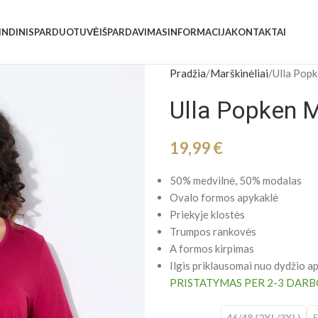
INDINIS
PARDUOTUVĖ
IŠPARDAVIMAS
INFORMACIJA
KONTAKTAI
Pradžia
Marškinėliai
Ulla Popk
Ulla Popken M
19,99
€
50% medvilnė, 50% modalas
Ovalo formos apykaklė
Priekyje klostės
Trumpos rankovės
A formos kirpimas
Ilgis priklausomai nuo dydžio ap
PRISTATYMAS PER 2-3 DARB
46/48 (2XL/3XL)
5