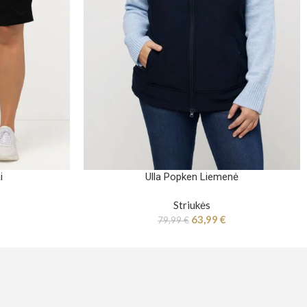
i
Ulla Popken Liemenė
Striukės
63,99
€
79,99
€