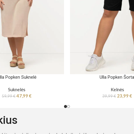
lla Popken Suknelė
Ulla Popken Šorta
Suknelės
Kelnės
47,99
€
23,99
€
59,99
€
39,99
€
kius