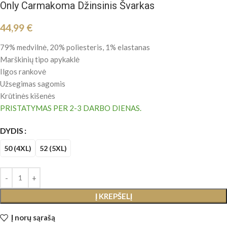
Only Carmakoma Džinsinis Švarkas
44,99
€
79% medvilnė, 20% poliesteris, 1% elastanas
Marškinių tipo apykaklė
Ilgos
rankovė
Užsegimas sagomis
Krūtinės kišenės
PRISTATYMAS PER 2-3 DARBO DIENAS.
DYDIS
50 (4XL)
52 (5XL)
Į KREPŠELĮ
Į norų sąrašą