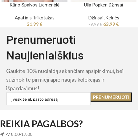
Kūno Spalvos Liemenėlė
Ulla Popken Džinsai
Apatinis Trikotažas
Džinsai
,
Kelnės
31,99
€
63,99
€
79,99
€
Prenumeruoti
Naujienlaiškius
Gaukite 10% nuolaidą sekančiam apsipirkimui, bei
sužinokite pirmieji apie naujas kolekcijas ir
išpardavimus!
REIKIA PAGALBOS?
I-V 8:00-17:00