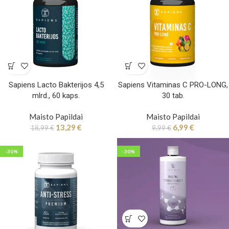
Sapiens Lacto Bakterijos 4,5
Sapiens Vitaminas C PRO-LONG,
mlrd., 60 kaps.
30 tab.
Maisto Papildai
Maisto Papildai
13,29
€
6,99
€
18,99
€
9,99
€
-30%
-30%