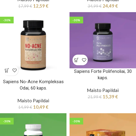
12,59
€
24,49
€
17,99
€
34,99
€
-30%
-30%
Sapiens Forte Polifenoliai, 30
kaps.
Sapiens No-Acne Kompleksas
Odai, 60 kaps.
Maisto Papildai
15,39
€
21,99
€
Maisto Papildai
10,49
€
14,99
€
-30%
-30%