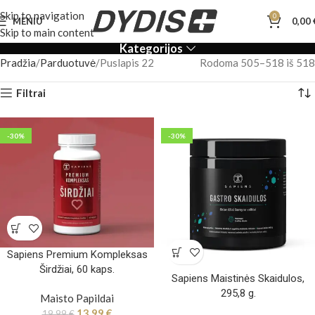
Skip to navigation
0
MENIU
0,00
Skip to main content
Kategorijos
Pradžia
Parduotuvė
Puslapis 22
Rodoma 505–518 iš 518
Filtrai
-30%
-30%
Sapiens Premium Kompleksas
Širdžiai, 60 kaps.
Sapiens Maistinės Skaidulos,
295,8 g.
Maisto Papildai
13,99
€
19,99
€