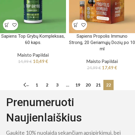
Sapiens Top Grybų Kompleksas,
Sapiens Propolis Immuno
60 kaps.
Strong, 20 Geriamųjų Dozių po 10
ml
Maisto Papildai
10,49
€
Maisto Papildai
14,99
€
17,49
€
24,99
€
←
1
2
3
…
19
20
21
22
Prenumeruoti
Naujienlaiškius
Gaukite 10% nuolaidą sekančiam apsipirkimui, bei