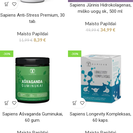
Sapiens Jūrinis Hidrokolagenas,
miško uogų sk., 500 ml.
Sapiens Anti-Stress Premium, 30
tab.
Maisto Papildai
34,99
€
49,99
€
Maisto Papildai
8,39
€
11,99
€
-30%
-30%
Sapiens Ašvaganda Guminukai,
Sapiens Longevity Kompleksas,
60 gum.
60 kaps.
Maisto Papildai
Maisto Papildai