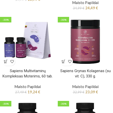
Maisto Papildai
24,49
€
34,99
€
-30%
-30%
Sapiens Multivitaminų
Sapiens Grynas Kolagenas (su
Kompleksas Moterims, 60 tab.
vit. C), 330 g.
Maisto Papildai
Maisto Papildai
19,24
€
23,09
€
27,49
€
32,99
€
-30%
-30%