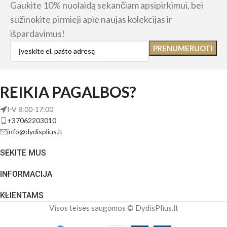
Gaukite 10% nuolaidą sekančiam apsipirkimui, bei
sužinokite pirmieji apie naujas kolekcijas ir
išpardavimus!
REIKIA PAGALBOS?
I-V 8:00-17:00
+37062203010
info@dydisplius.lt
SEKITE MUS
INFORMACIJA
KLIENTAMS
Visos teisės saugomos © DydisPlius.lt