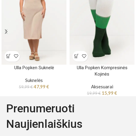
Ulla Popken Suknelė
Ulla Popken Kompresinės
Kojinės
Suknelės
47,99
€
Aksesuarai
59,99
€
15,99
€
19,99
€
Prenumeruoti
Naujienlaiškius