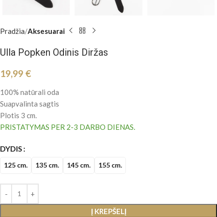
Pradžia
Aksesuarai
Ulla Popken Odinis Diržas
19,99
€
100% natūrali oda
Suapvalinta sagtis
Plotis 3 cm.
PRISTATYMAS PER 2-3 DARBO DIENAS.
DYDIS
125 cm.
135 cm.
145 cm.
155 cm.
Į KREPŠELĮ