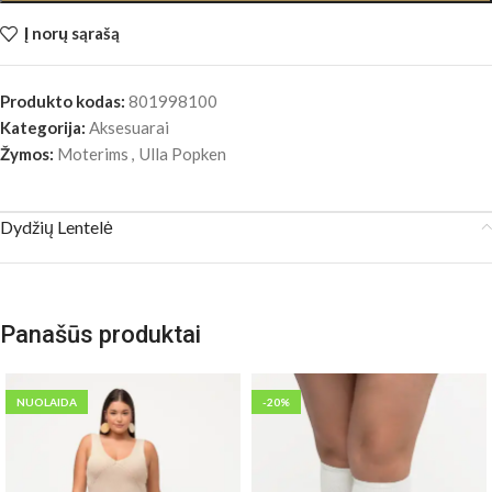
Į norų sąrašą
Produkto kodas:
801998100
Kategorija:
Aksesuarai
Žymos:
Moterims
,
Ulla Popken
Dydžių Lentelė
Panašūs produktai
NUOLAIDA
-20%