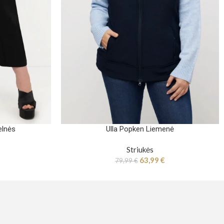
elnės
Ulla Popken Liemenė
Striukės
63,99
€
79,99
€