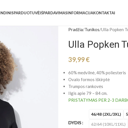
INDINIS
PARDUOTUVĖ
IŠPARDAVIMAS
INFORMACIJA
KONTAKTAI
Pradžia
Tunikos
Ulla Popken T
Ulla Popken T
39,99
€
60% medvilnė, 40% poliesteris
Ovalo formos iškirptė
Trumpos rankovės
Ilgis apie 79 – 84 cm.
PRISTATYMAS PER 2-3 DARB
46/48 (2XL/3XL)
5
DYDIS
62/64 (10XL/11XL)