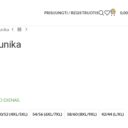
0
PRISIJUNGTI / REGISTRUOTIS
0,0
unika
unika
O DIENAS.
0/52 (4XL/5XL)
54/56 (6XL/7XL)
58/60 (8XL/9XL)
42/44 (L/XL)