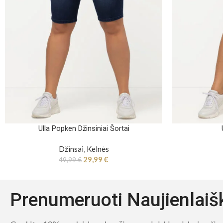
Ulla Popken Džinsiniai Šortai
Džinsai
,
Kelnės
29,99
€
49,99
€
Prenumeruoti Naujienlaiš