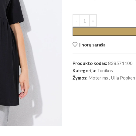
Į norų sąrašą
Produkto kodas:
838571100
Kategorija:
Tunikos
Žymos:
Moterims
,
Ulla Popken