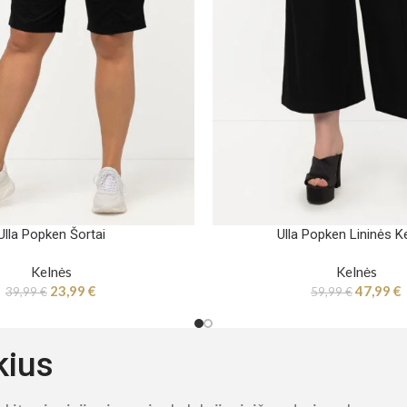
Ulla Popken Šortai
Ulla Popken Lininės K
Kelnės
Kelnės
23,99
€
47,99
€
39,99
€
59,99
€
kius