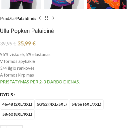
Pradžia
Palaidinės
Ulla Popken Palaidinė
35,99
€
39,99
€
95% viskozė, 5% elastanas
V formos apykaklė
3/4 ilgio rankovės
A formos kirpimas
PRISTATYMAS PER 2-3 DARBO DIENAS.
DYDIS
46/48 (2XL/3XL)
50/52 (4XL/5XL)
54/56 (6XL/7XL)
58/60 (8XL/9XL)