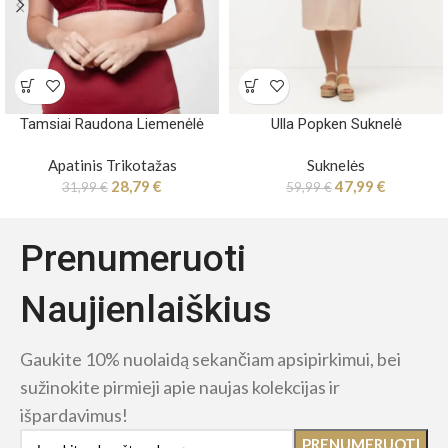
Tamsiai Raudona Liemenėlė
Ulla Popken Suknelė
Apatinis Trikotažas
Suknelės
28,79
€
47,99
€
31,99
€
59,99
€
Prenumeruoti
Naujienlaiškius
Gaukite 10% nuolaidą sekančiam apsipirkimui, bei
sužinokite pirmieji apie naujas kolekcijas ir
išpardavimus!