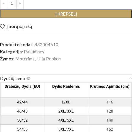
Į KREPŠELĮ
Į norų sąrašą
Produkto kodas:
832004510
Kategorija:
Palaidinės
Žymos:
Moterims
,
Ulla Popken
Dydžių Lentelė