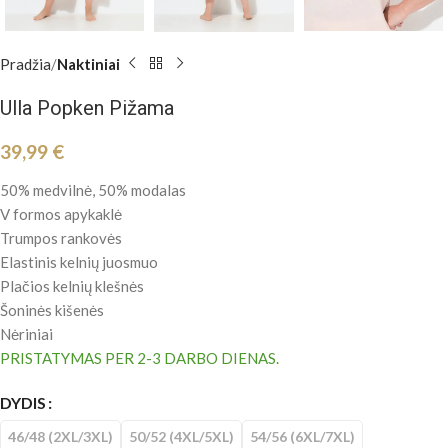
Pradžia
Naktiniai
Ulla Popken Pižama
39,99
€
50% medvilnė, 50% modalas
V formos apykaklė
Trumpos rankovės
Elastinis kelnių juosmuo
Plačios kelnių klešnės
Šoninės kišenės
Nėriniai
PRISTATYMAS PER 2-3 DARBO DIENAS.
DYDIS
46/48 (2XL/3XL)
50/52 (4XL/5XL)
54/56 (6XL/7XL)