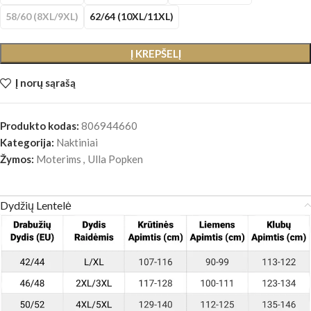
58/60 (8XL/9XL)
62/64 (10XL/11XL)
Į KREPŠELĮ
Į norų sąrašą
Produkto kodas:
806944660
Kategorija:
Naktiniai
Žymos:
Moterims
,
Ulla Popken
Dydžių Lentelė