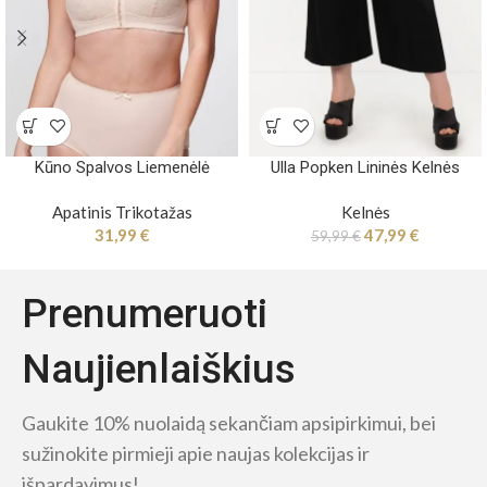
Kūno Spalvos Liemenėlė
Ulla Popken Lininės Kelnės
Apatinis Trikotažas
Kelnės
31,99
€
47,99
€
59,99
€
Prenumeruoti
Naujienlaiškius
Gaukite 10% nuolaidą sekančiam apsipirkimui, bei
sužinokite pirmieji apie naujas kolekcijas ir
išpardavimus!