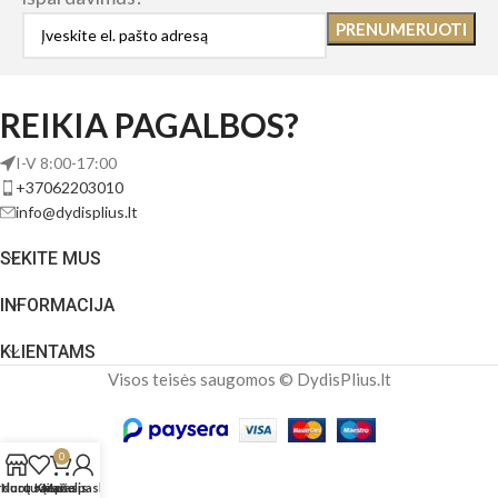
REIKIA PAGALBOS?
I-V 8:00-17:00
+37062203010
info@dydisplius.lt
SEKITE MUS
INFORMACIJA
KLIENTAMS
Visos teisės saugomos © DydisPlius.lt
0
rduotuvė
Norų sąrašas
Krepšelis
Mano paskyra