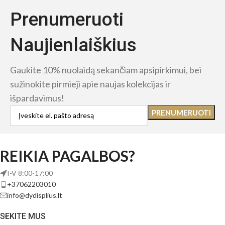
Prenumeruoti
Naujienlaiškius
Gaukite 10% nuolaidą sekančiam apsipirkimui, bei
sužinokite pirmieji apie naujas kolekcijas ir
išpardavimus!
REIKIA PAGALBOS?
I-V 8:00-17:00
+37062203010
info@dydisplius.lt
SEKITE MUS