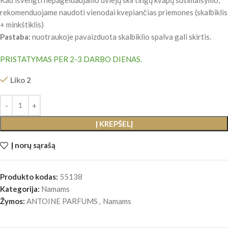
rekomenduojame naudoti vienodai kvepiančias priemones (skalbiklis
+ minkštiklis)
Pastaba:
nuotraukoje pavaizduota skalbiklio spalva gali skirtis.
PRISTATYMAS PER 2-3 DARBO DIENAS.
Liko 2
Į KREPŠELĮ
Į norų sąrašą
Produkto kodas:
55138
Kategorija:
Namams
Žymos:
ANTOINE PARFUMS
,
Namams