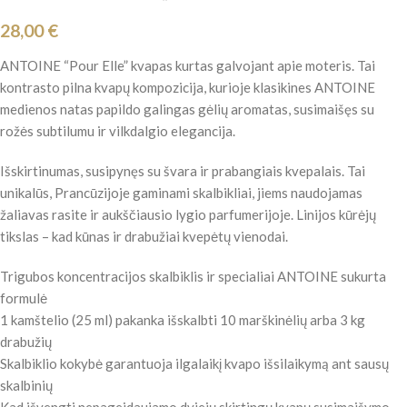
28,00
€
ANTOINE “Pour Elle” kvapas kurtas galvojant apie moteris. Tai
kontrasto pilna kvapų kompozicija, kurioje klasikines ANTOINE
medienos natas papildo galingas gėlių aromatas, susimaišęs su
rožės subtilumu ir vilkdalgio elegancija.
Išskirtinumas, susipynęs su švara ir prabangiais kvepalais. Tai
unikalūs, Prancūzijoje gaminami skalbikliai, jiems naudojamas
žaliavas rasite ir aukščiausio lygio parfumerijoje. Linijos kūrėjų
tikslas – kad kūnas ir drabužiai kvepėtų vienodai.
Trigubos koncentracijos skalbiklis ir specialiai ANTOINE sukurta
formulė
1 kamštelio (25 ml) pakanka išskalbti 10 marškinėlių arba 3 kg
drabužių
Skalbiklio kokybė garantuoja ilgalaikį kvapo išsilaikymą ant sausų
skalbinių
Kad išvengti nepageidaujamo dviejų skirtingų kvapų susimaišymo,