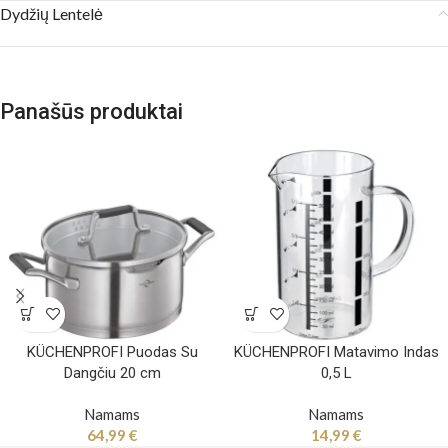
Dydžių Lentelė
Panašūs produktai
KÜCHENPROFI Puodas Su
KÜCHENPROFI Matavimo Indas
Dangčiu 20 cm
0,5 L
Namams
Namams
64,99
€
14,99
€