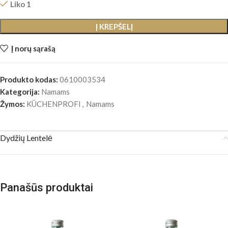
Liko 1
Į KREPŠELĮ
Į norų sąrašą
Produkto kodas:
0610003534
Kategorija:
Namams
Žymos:
KÜCHENPROFI
,
Namams
Dydžių Lentelė
Panašūs produktai