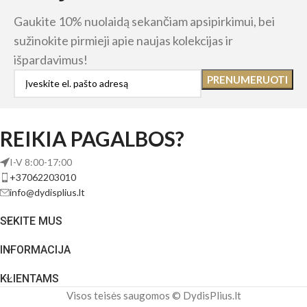
Gaukite 10% nuolaidą sekančiam apsipirkimui, bei
sužinokite pirmieji apie naujas kolekcijas ir
išpardavimus!
REIKIA PAGALBOS?
I-V 8:00-17:00
+37062203010
info@dydisplius.lt
SEKITE MUS
INFORMACIJA
KLIENTAMS
Visos teisės saugomos © DydisPlius.lt