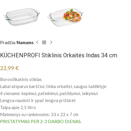
Pradžia
Namams
KÜCHENPROFI Stiklinis Orkaitės Indas 34 cm
22,99
€
Borosilikatinis stiklas
Labai atsparus karščiui, tinka orkaitei, saugus šaldiklyje
4 viename: kepimui, patiekimui, pašildymui, laikymui
Lengva naudoti ir ypač lengva prižiūrėt
Talpa apie 2,5 litro
Matmenys su rankenomis
: 33 x 22 x 7 cm
PRISTATYMAS PER 2-3 DARBO DIENAS.