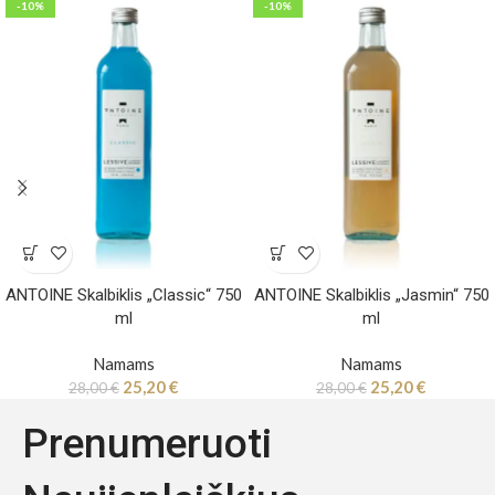
-10%
-10%
ANTOINE Skalbiklis „Classic“ 750
ANTOINE Skalbiklis „Jasmin“ 750
ml
ml
Namams
Namams
25,20
€
25,20
€
28,00
€
28,00
€
Prenumeruoti