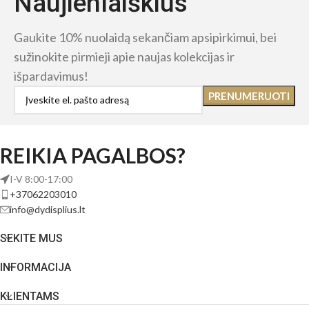
Naujienlaiškius
Gaukite 10% nuolaidą sekančiam apsipirkimui, bei
sužinokite pirmieji apie naujas kolekcijas ir
išpardavimus!
REIKIA PAGALBOS?
I-V 8:00-17:00
+37062203010
info@dydisplius.lt
SEKITE MUS
INFORMACIJA
KLIENTAMS