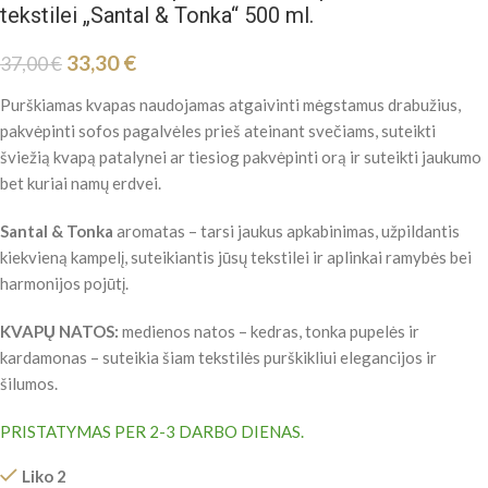
tekstilei „Santal & Tonka“ 500 ml.
33,30
€
37,00
€
Purškiamas kvapas naudojamas atgaivinti mėgstamus drabužius,
pakvėpinti sofos pagalvėles prieš ateinant svečiams, suteikti
šviežią kvapą patalynei ar tiesiog pakvėpinti orą ir suteikti jaukumo
bet kuriai namų erdvei.
Santal & Tonka
aromatas – tarsi jaukus apkabinimas, užpildantis
kiekvieną kampelį, suteikiantis jūsų tekstilei ir aplinkai ramybės bei
harmonijos pojūtį.
KVAPŲ NATOS:
medienos natos – kedras, tonka pupelės ir
kardamonas – suteikia šiam tekstilės purškikliui elegancijos ir
šilumos.
PRISTATYMAS PER 2-3 DARBO DIENAS.
Liko 2