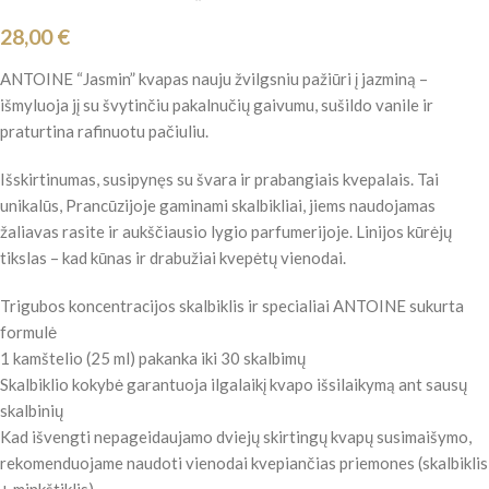
28,00
€
ANTOINE “Jasmin” kvapas nauju žvilgsniu pažiūri į jazminą –
išmyluoja jį su švytinčiu pakalnučių gaivumu, sušildo vanile ir
praturtina rafinuotu pačiuliu.
Išskirtinumas, susipynęs su švara ir prabangiais kvepalais. Tai
unikalūs, Prancūzijoje gaminami skalbikliai, jiems naudojamas
žaliavas rasite ir aukščiausio lygio parfumerijoje. Linijos kūrėjų
tikslas – kad kūnas ir drabužiai kvepėtų vienodai.
Trigubos koncentracijos skalbiklis ir specialiai ANTOINE sukurta
formulė
1 kamštelio (25 ml) pakanka iki 30 skalbimų
Skalbiklio kokybė garantuoja ilgalaikį kvapo išsilaikymą ant sausų
skalbinių
Kad išvengti nepageidaujamo dviejų skirtingų kvapų susimaišymo,
rekomenduojame naudoti vienodai kvepiančias priemones (skalbiklis
+ minkštiklis)