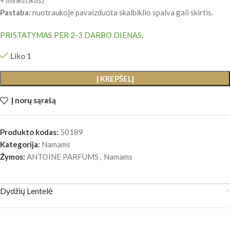
Pastaba:
nuotraukoje pavaizduota skalbiklio spalva gali skirtis.
PRISTATYMAS PER 2-3 DARBO DIENAS.
Liko 1
Į KREPŠELĮ
Į norų sąrašą
Produkto kodas:
50189
Kategorija:
Namams
Žymos:
ANTOINE PARFUMS
,
Namams
Dydžių Lentelė