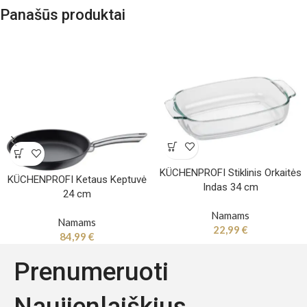
Panašūs produktai
KÜCHENPROFI Stiklinis Orkaitės
KÜCHENPROFI Ketaus Keptuvė
Indas 34 cm
24 cm
Namams
Namams
22,99
€
84,99
€
Prenumeruoti
Naujienlaiškius