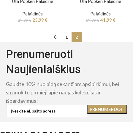
Ulla Popken Palaidinė
Ulla Popken Palaidinė
Palaidinės
Palaidinės
23,99
€
41,99
€
29,99
€
69,99
€
←
1
2
Prenumeruoti
Naujienlaiškius
Gaukite 10% nuolaidą sekančiam apsipirkimui, bei
sužinokite pirmieji apie naujas kolekcijas ir
išpardavimus!