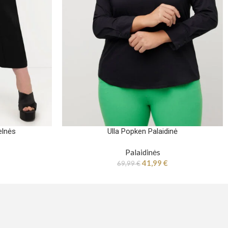
elnės
Ulla Popken Palaidinė
Palaidinės
41,99
€
69,99
€