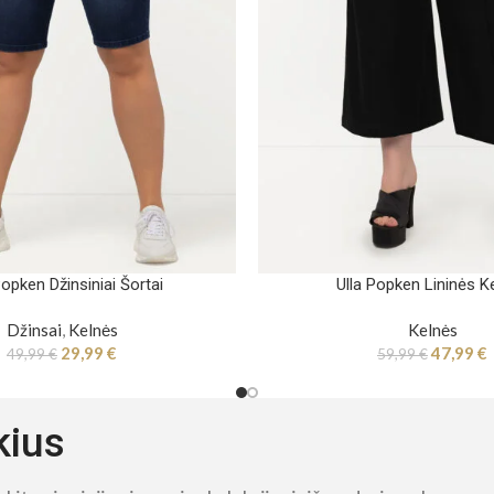
Popken Džinsiniai Šortai
Ulla Popken Lininės K
Džinsai
,
Kelnės
Kelnės
29,99
€
47,99
€
49,99
€
59,99
€
kius