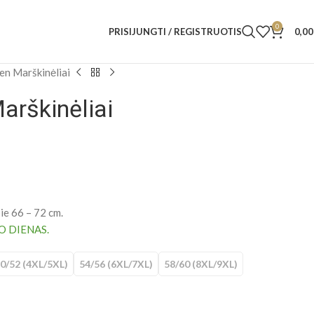
0
PRISIJUNGTI / REGISTRUOTIS
0,0
en Marškinėliai
arškinėliai
ie 66 – 72 cm.
O DIENAS.
0/52 (4XL/5XL)
54/56 (6XL/7XL)
58/60 (8XL/9XL)