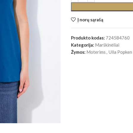
Į norų sąrašą
Produkto kodas:
724584760
Kategorija:
Marškinėliai
Žymos:
Moterims
,
Ulla Popken