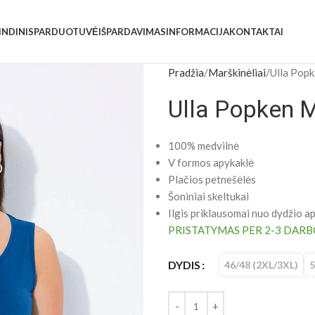
INDINIS
PARDUOTUVĖ
IŠPARDAVIMAS
INFORMACIJA
KONTAKTAI
Pradžia
Marškinėliai
Ulla Popk
Ulla Popken M
100% medvilnė
V formos apykaklė
Plačios petnešėlės
Šoniniai skeltukai
Ilgis priklausomai nuo dydžio ap
PRISTATYMAS PER 2-3 DARB
DYDIS
46/48 (2XL/3XL)
5