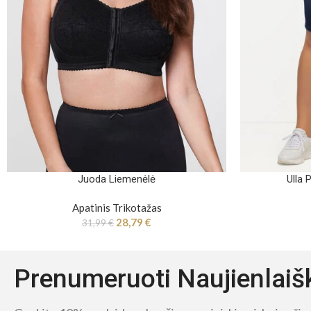
Juoda Liemenėlė
Ulla 
Apatinis Trikotažas
28,79
€
31,99
€
Prenumeruoti Naujienlaiš